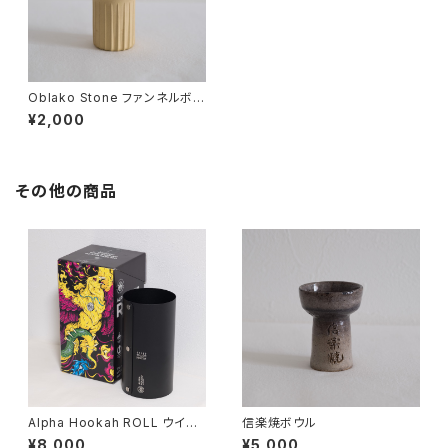
Oblako Stone ファンネルボウ
ル
¥2,000
その他の商品
Alpha Hookah ROLL ウイン
信楽焼ボウル
ドスクリーン
¥8,000
¥5,000