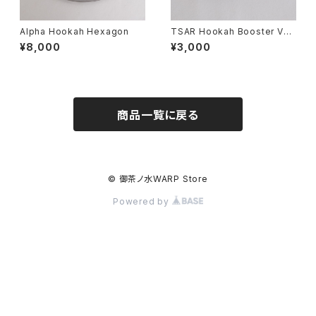
Alpha Hookah Hexagon
TSAR Hookah Booster V2
HMD
¥8,000
¥3,000
商品一覧に戻る
© 御茶ノ水WARP Store
Powered by