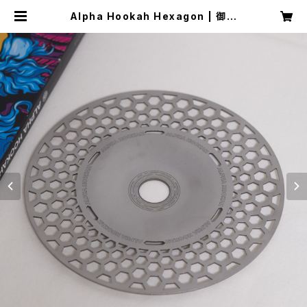
Alpha Hookah Hexagon | 御茶
ノ水WARP Store