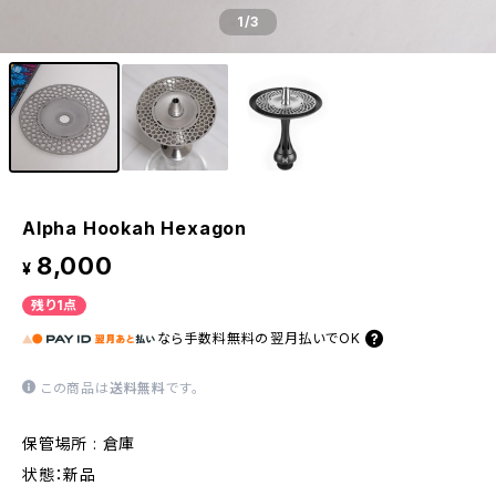
1
/3
Alpha Hookah Hexagon
8,000
¥
残り1点
なら
手数料無料の
翌月払いでOK
この商品は
送料無料
です。
保管場所 : 倉庫
状態：新品