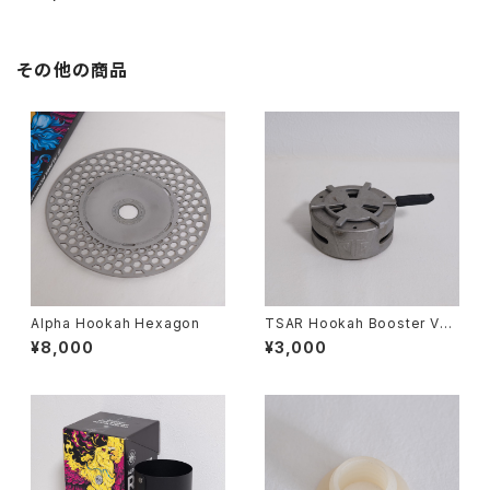
その他の商品
Alpha Hookah Hexagon
TSAR Hookah Booster V2
HMD
¥8,000
¥3,000